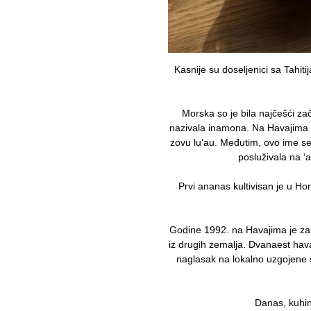
Kasnije su doseljenici sa Tahiti
Morska so je bila najčešći z
nazivala inamona. Na Havajima s
zovu lu‘au. Međutim, ovo ime se
posluživala na ‘
Prvi ananas kultivisan je u Ho
Godine 1992. na Havajima je zap
iz drugih zemalja. Dvanaest havaj
naglasak na lokalno uzgojene sa
Danas, kuhin