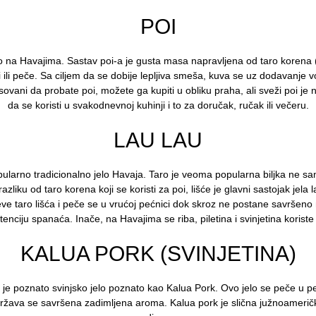
POI
elo na Havajima. Sastav poi-a je gusta masa napravljena od taro korena (
ri ili peče. Sa ciljem da se dobije lepljiva smeša, kuva se uz dodavanje v
sovani da probate poi, možete ga kupiti u obliku praha, ali sveži poi je na
da se koristi u svakodnevnoj kuhinji i to za doručak, ručak ili večeru.
LAU LAU
pularno tradicionalno jelo Havaja. Taro je veoma popularna biljka ne s
razliku od taro korena koji se koristi za poi, lišće je glavni sastojak jela
jeve taro lišća i peče se u vrućoj pećnici dok skroz ne postane savršen
tenciju spanaća. Inače, na Havajima se riba, piletina i svinjetina korist
KALUA PORK (SVINJETINA)
 je poznato svinjsko jelo poznato kao Kalua Pork. Ovo jelo se peče u peći
žava se savršena zadimljena aroma. Kalua pork je slična južnoameričkoj 