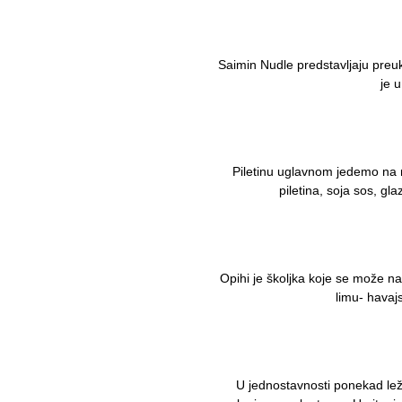
Saimin Nudle predstavljaju pre
je u
Piletinu uglavnom jedemo na 
piletina, soja sos, g
Opihi je školjka koje se može na
limu- havaj
U jednostavnosti ponekad leži