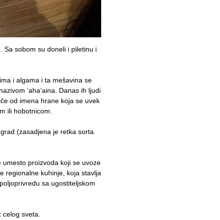
. Sa sobom su doneli i piletinu i
ima i algama i ta mešavina se
azivom ‘aha‘aina. Danas ih ljudi
tiče od imena hrane koja se uvek
m ili hobotnicom.
ograd (zasadjena je retka sorta
e umesto proizvoda koji se uvoze
e regionalne kuhinje, koja stavlja
 poljoprivredu sa ugostiteljskom
 celog sveta.