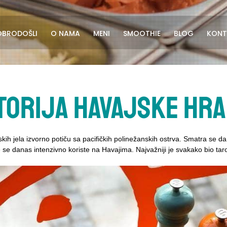
OBRODOŠLI
O NAMA
MENI
SMOOTHIE
BLOG
KONT
torija havajske hr
jskih jela izvorno potiču sa pacifičkih polinežanskih ostrva. Smatra se da
 se danas intenzivno koriste na Havajima. Najvažniji je svakako bio tar