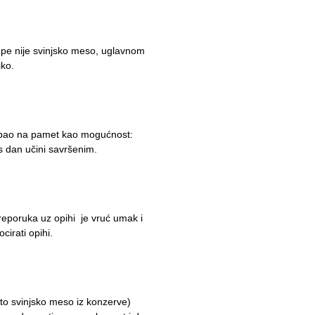
pe nije svinjsko meso, uglavnom
liko.
e pao na pamet kao mogućnost:
s dan učini savršenim.
Preporuka uz opihi je vruć umak i
irati opihi.
ato svinjsko meso iz konzerve)