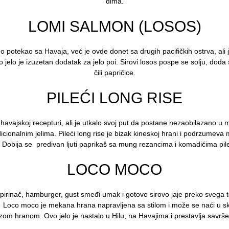
dima.
LOMI SALMON (LOSOS)
o potekao sa Havaja, već je ovde donet sa drugih pacifičkih ostrva, ali je
 jelo je izuzetan dodatak za jelo poi. Sirovi losos pospe se solju, doda 
čili papričice.
PILEĆI LONG RISE
oj havajskoj recepturi, ali je utkalo svoj put da postane nezaobilazano 
ionalnim jelima. Pileći long rise je bizak kineskoj hrani i podrzumev
. Dobija se predivan ljuti paprikaš sa mung rezancima i komadićima pile
LOCO MOCO
: pirinač, hamburger, gust smeđi umak i gotovo sirovo jaje preko svega to
? Loco moco je mekana hrana napravljena sa stilom i može se naći u sku
zom hranom. Ovo jelo je nastalo u Hilu, na Havajima i prestavlja savr