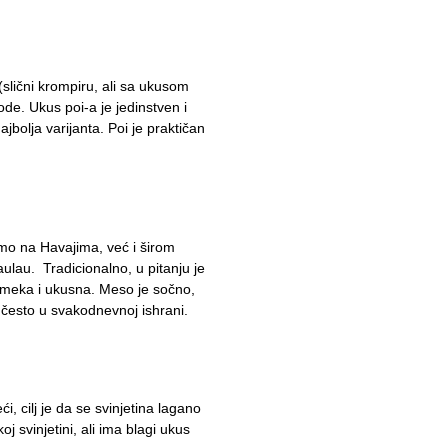
slični krompiru, ali sa ukusom
ode. Ukus poi-a je jedinstven i
jbolja varijanta. Poi je praktičan
amo na Havajima, već i širom
 laulau. Tradicionalno, u pitanju je
o meka i ukusna. Meso je sočno,
e često u svakodnevnoj ishrani.
, cilj je da se svinjetina lagano
svinjetini, ali ima blagi ukus