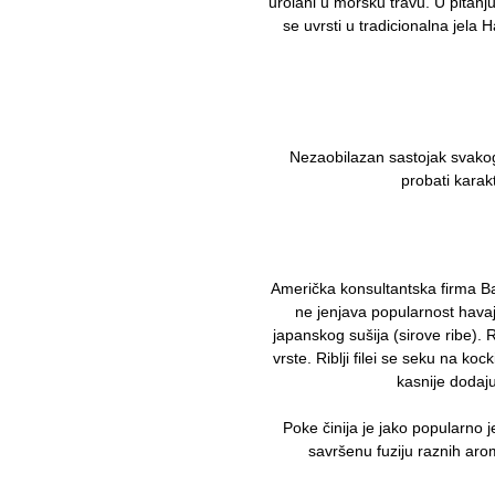
urolani u morsku travu. U pitanj
se uvrsti u tradicionalna jela 
Nezaobilazan sastojak svakog
probati karak
Američka konsultantska firma Ba
ne jenjava popularnost havaj
japanskog sušija (sirove ribe). 
vrste. Riblji filei se seku na ko
kasnije dodaj
Poke činija je jako popularno j
savršenu fuziju raznih ar