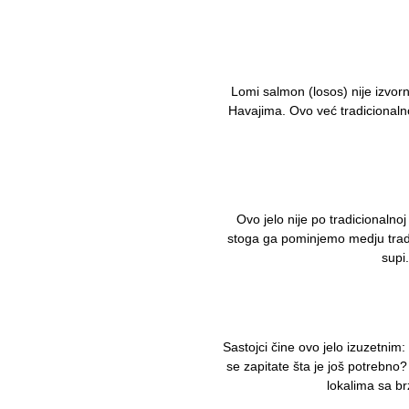
Lomi salmon (losos) nije izvorn
Havajima. Ovo već tradicionalno
Ovo jelo nije po tradicionaln
stoga ga pominjemo medju tradic
supi
Sastojci čine ovo jelo izuzetnim
se zapitate šta je još potrebno
lokalima sa br