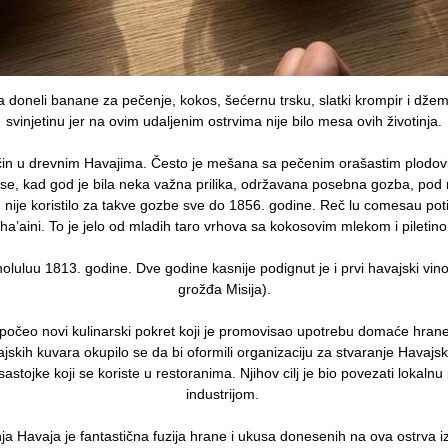
ja doneli banane za pečenje, kokos, šećernu trsku, slatki krompir i džem
svinjetinu jer na ovim udaljenim ostrvima nije bilo mesa ovih životinja.
ačin u drevnim Havajima. Često je mešana sa pečenim orašastim plodov
e, kad god je bila neka važna prilika, održavana posebna gozba, pod n
 nije koristilo za takve gozbe sve do 1856. godine. Reč lu comesau po
aha’aini. To je jelo od mladih taro vrhova sa kokosovim mlekom i piletino
noluluu 1813. godine. Dve godine kasnije podignut je i prvi havajski vin
grožđa Misija).
očeo novi kulinarski pokret koji je promovisao upotrebu domaće hran
skih kuvara okupilo se da bi oformili organizaciju za stvaranje Havajsk
stojke koji se koriste u restoranima. Njihov cilj je bio povezati lokalnu
industrijom.
ja Havaja je fantastična fuzija hrane i ukusa donesenih na ova ostrva iz