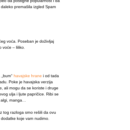
speo da postigne popularnost i da
oma daleko premašila izgled Spam
eg voća. Poseban je doživljaj
voće – liliko.
la „bum“
havajske hrane
i od tada
adu. Poke je havajska verzija
e, ali mogu da se koriste i druge
og ulja i ljute papričice. Ribi se
, algi, manga…
Iz tog razloga smo rešili da ovu
e dodatke koje vam nudimo.