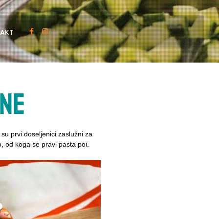
AKT
ane
 su prvi doseljenici zaslužni za
o, od koga se pravi pasta poi.