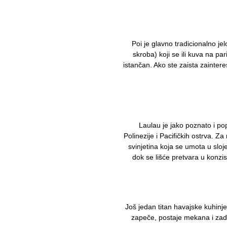
Poi je glavno tradicionalno j
skroba) koji se ili kuva na pa
istančan. Ako ste zaista zaintere
Laulau je jako poznato i po
Polinezije i Pacifičkih ostrva. Za 
svinjetina koja se umota u slo
dok se lišće pretvara u konzis
Još jedan titan havajske kuhinje
zapeče, postaje mekana i zadr