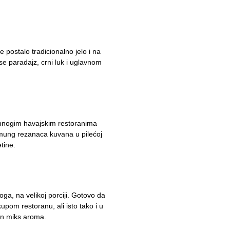
 postalo tradicionalno jelo i na
se paradajz, crni luk i uglavnom
u mnogim havajskim restoranima
a mung rezanaca kuvana u pilećoj
tine.
ga, na velikoj porciji. Gotovo da
pom restoranu, ali isto tako i u
šen miks aroma.