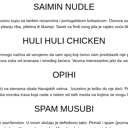
SAIMIN NUDLE
ukusnu supu sa tankim rezancima i portugalskom kobasicom. Osnova su
 pitanju riba, piletina ili škampi. Savet za finiš ovog jela je rajsko voće-li
HULI HULI CHICKEN
mnogo načina ali verujemo da vam spoj koji ćemo vam predstaviti nij
lazura soka od ananasa i smeđeg šećera. Veoma interesantno jelo da va
OPIHI
ći na stenama obala Havajskih ostrva . Izuzetno je teško do nje doći. 
ska morska trava koja raste u nekim od istih mesta na kojima se mogu loc
SPAM MUSUBI
 savršenstvo. U ovom slučaju je definitivno tako. Pirinač i spam (pozn