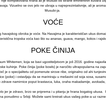
u nije komplikovana hrana ali je Musubi od strane eminentnih kuvara u
Havaja. Vizuelno se ovo jelo ne ubraja u najreprezintativnije, ali je ar
Musubi-ja.
VOĆE
 havajskog obroka je voće. Na Havajima je karakterističan ukus domać
teristična tropska voća kao što su ananas, guava, mango, kokos i rajsko 
POKE ČINIJA
um Whitemen, koja se bavi ugostiteljstvom je još 2016. godine najavi
ske kuhinje. Poke činija (poke bowls) je naročito ultrapopularna na zap
Reč je o specijalitetu od pomenute sirove ribe, originalno od ahi tunjevin
ckice (poke) i ostavljaju da se mariniraju u mešavini od soja sosa, susamov
u zdrave namirnice poput krastavca, luka, oraha makadamije, avokada
elo jer je zdravo, brzo se priprema i u pitanju je hrana bogatog ukusa. 
oma ponudimo u Srbiji. Možete sami kreirati ukus vašeg poke-a uz razn