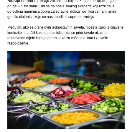
zdraviju ishranu koji imaju zakonitosti koji međusobno isključuju jedni
druge – niste sami. Čini se da posle svakog eksperta koji tvrdi da je
određena namirnica dobra za zdravlje, dolazi novi koji će nam izneti
gomilu činjenica koje će nas ubediti u suprotnu tvrdnju.
Međutim, ako se držite ovih jednostavnih saveta, možete izaći iz čitave te
konfuzije i naučiti kako da osmislite i da se pridržavate ukusne i
raznovrsne dijete koja je dobra kako za vaše telo, kao i za vaše
raspoloženje.