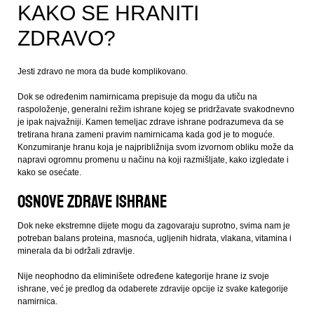
KAKO SE HRANITI
ZDRAVO?
Jesti zdravo ne mora da bude komplikovano.
Dok se određenim namirnicama prepisuje da mogu da utiču na
raspoloženje, generalni režim ishrane kojeg se pridržavate svakodnevno
je ipak najvažniji. Kamen temeljac zdrave ishrane podrazumeva da se
tretirana hrana zameni pravim namirnicama kada god je to moguće.
Konzumiranje hranu koja je najpribližnija svom izvornom obliku može da
napravi ogromnu promenu u načinu na koji razmišljate, kako izgledate i
kako se osećate.
Osnove zdrave ishrane
Dok neke ekstremne dijete mogu da zagovaraju suprotno, svima nam je
potreban balans proteina, masnoća, ugljenih hidrata, vlakana, vitamina i
minerala da bi održali zdravlje.
Nije neophodno da eliminišete određene kategorije hrane iz svoje
ishrane, već je predlog da odaberete zdravije opcije iz svake kategorije
namirnica.