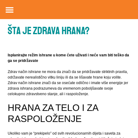
Šta je zdrava hrana?
Isplanirajte režim ishrane u kome ćete uživati i neće vam biti teško da
ga se pridržavate
Zdrav način ishrane ne mora da znači da se pridržavate striktnih pravila,
održavate nerealistično vitku liniju ili da se lišavate hrane koju volite.
Zdrav način ishrane znači da se osećate odlično i imate više energije jer
zdrava ishrana podrazumeva da vremenom poboljšavate svoje
celokupno zdravstveno stanje, ali i raspoloženje.
HRANA ZA TELO I ZA
RASPOLOŽENJE
Ukoliko vam je “prekipelo” od svih revolucionarnih dijeta i saveta za