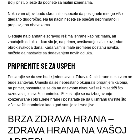
Bolji pristup jeste da počnete sa malim izmenama.
Neka vam ciljevi budu skromni i uspećete da postignete mnogo više
gledano dugoročno. Na taj način nećete se osećati deprimirano ili
preplavljeno obavezama.
Gledajte na planiranje zdravog režima ishrane kao niz malih, ali
značajnih odluka – kao što je, na primer, uvrštavanje salate uz jedan
obrok svakoga dana. Kada vam te male promene postanu navika,
možete da nastavite sa dodavanjem novih odluka.
Pripremite se za uspeh
Postarajte se da sve bude jednostavno. Zdrav režim ishrane neka vam ne
bude zahtevan. Umesto da se neprestano okupirate brojanjem kalorija,
na primer, posmatrajte se da na dnevnom nivou vaš režim sadrži što
raznovrsnije i sveže namirnice. Fokusirajte se na izbegavanje
konzervirane i obrađene hrane i postarajte se da u ishranu uvrstite što
više svežih namirnica kada god vam je to izvodljivo.
BRZA ZDRAVA HRANA –
ZDRAVA HRANA NA VAŠOJ