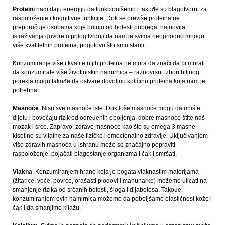
Proteini
nam daju energiju da funkcionišemo i takođe su blagotvorni za
raspoloženje i kognitivne funkcije. Dok se previše proteina ne
preporučuje osobama koje boluju od bolesti bubrega, najnovija
istraživanja govore u prilog tvrdnji da nam je svima neophodno mnogo
više kvalitetnih proteina, pogotovo što smo stariji.
Konzumiranje više i kvalitetnijih proteina ne mora da znači da bi morali
da konzumirate više životinjskih namirnica – raznovrsni izbori biljnog
porekla mogu takođe da ostvare dovoljnu količinu proteina koja nam je
potrebna.
Masnoće
. Nisu sve masnoće iste. Dok loše masnoće mogu da unište
dijetu i povećaju rizik od određenih oboljenja, dobre masnoće štite naš
mozak i srce. Zapravo, zdrave masnoće kao što su omega 3 masne
kiseline su vitalne za naše fizičko i emocionalno zdravlje. Uključivanjem
više zdravih masnoća u ishranu može se značajno popraviti
raspoloženje, pojačati blagostanje organizma i čak i smršati.
Vlakna
. Konzumiranjem hrane koja je bogata vlaknastim materijama
(žitarice, voće, povrće, orašasti plodovi i mahunarke) možemo uticati na
smanjenje rizika od srčanih bolesti, šloga i dijabetesa. Takođe,
konzumiranjem ovih namirnica možemo da poboljšamo elastičnost kože i
čak i da smanjimo kilažu.