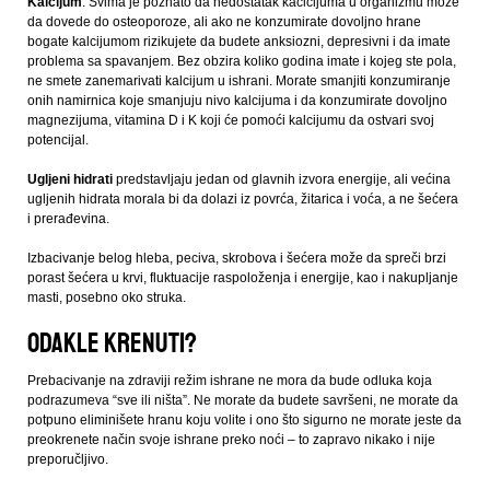
Kalcijum
. Svima je poznato da nedostatak kačlcijuma u organizmu može
da dovede do osteoporoze, ali ako ne konzumirate dovoljno hrane
bogate kalcijumom rizikujete da budete anksiozni, depresivni i da imate
problema sa spavanjem. Bez obzira koliko godina imate i kojeg ste pola,
ne smete zanemarivati kalcijum u ishrani. Morate smanjiti konzumiranje
onih namirnica koje smanjuju nivo kalcijuma i da konzumirate dovoljno
magnezijuma, vitamina D i K koji će pomoći kalcijumu da ostvari svoj
potencijal.
Ugljeni hidrati
predstavljaju jedan od glavnih izvora energije, ali većina
ugljenih hidrata morala bi da dolazi iz povrća, žitarica i voća, a ne šećera
i prerađevina.
Izbacivanje belog hleba, peciva, skrobova i šećera može da spreči brzi
porast šećera u krvi, fluktuacije raspoloženja i energije, kao i nakupljanje
masti, posebno oko struka.
Odakle krenuti?
Prebacivanje na zdraviji režim ishrane ne mora da bude odluka koja
podrazumeva “sve ili ništa”. Ne morate da budete savršeni, ne morate da
potpuno eliminišete hranu koju volite i ono što sigurno ne morate jeste da
preokrenete način svoje ishrane preko noći – to zapravo nikako i nije
preporučljivo.