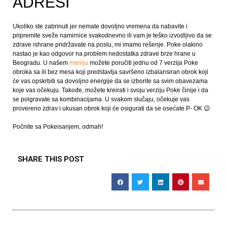
ADRESI
Ukoliko ste zabrinuti jer nemate dovoljno vremena da nabavite i
pripremite sveže namirnice svakodnevno ili vam je teško izvodljivo da se
zdrave ishrane pridržavate na poslu, mi imamo rešenje. Poke olakino
nastao je kao odgovor na problem nedostatka zdrave brze hrane u
Beogradu. U našem
meniju
možete poručiti jednu od 7 verzija Poke
obroka sa ili bez mesa koji predstavlja savršeno izbalansiran obrok koji
će vas opskrbiti sa dovoljno energije da se izborite sa svim obavezama
koje vas očekuju. Takođe, možete kreirati i svoju verziju Poke činije i da
se poigravate sa kombinacijama. U svakom slučaju, očekuje vas
provereno zdrav i ukusan obrok koji će osigurati da se osećate P- OK 😉
Počnite sa Pokeisanjem, odmah!
SHARE THIS POST