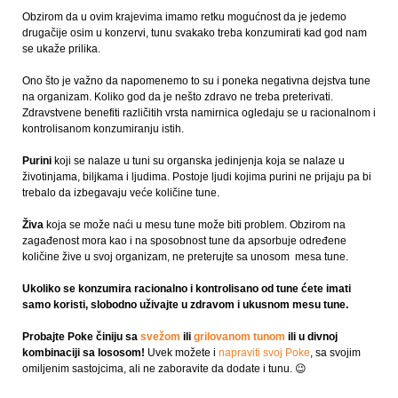
Obzirom da u ovim krajevima imamo retku mogućnost da je jedemo
drugačije osim u konzervi, tunu svakako treba konzumirati kad god nam
se ukaže prilika.
Ono što je važno da napomenemo to su i poneka negativna dejstva tune
na organizam. Koliko god da je nešto zdravo ne treba preterivati.
Zdravstvene benefiti različitih vrsta namirnica ogledaju se u racionalnom i
kontrolisanom konzumiranju istih.
Purini
koji se nalaze u tuni su organska jedinjenja koja se nalaze u
životinjama, biljkama i ljudima. Postoje ljudi kojima purini ne prijaju pa bi
trebalo da izbegavaju veće količine tune.
Živa
koja se može naći u mesu tune može biti problem. Obzirom na
zagađenost mora kao i na sposobnost tune da apsorbuje određene
količine žive u svoj organizam, ne preterujte sa unosom mesa tune.
Ukoliko se konzumira racionalno i kontrolisano od tune ćete imati
samo koristi, slobodno uživajte u zdravom i ukusnom mesu tune.
Probajte Poke činiju sa
svežom
ili
grilovanom tunom
ili u divnoj
kombinaciji sa lososom!
Uvek možete i
napraviti svoj Poke
, sa svojim
omiljenim sastojcima, ali ne zaboravite da dodate i tunu. 😉