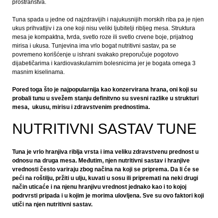
prostranstva.
Tuna spada u jedne od najzdravijih i najukusnijih morskih riba pa je njen
ukus prihvatljiv i za one koji nisu veliki ljubitelji ribljeg mesa. Struktura
mesa je kompaktna, tvrda, svetlo roze ili svetlo crvene boje, prijatnog
mirisa i ukusa. Tunjevina ima vrlo bogat nutritivni sastav, pa se
povremeno korišćenje u ishrani svakako preporučuje pogotovo
dijabetičarima i kardiovaskularnim bolesnicima jer je bogata omega 3
masnim kiselinama.
Pored toga što je najpopularnija kao konzervirana hrana, oni koji su
probali tunu u svežem stanju definitvno su svesni razlike u strukturi
mesa, ukusu, mirisu i zdravstvenim prednostima.
NUTRITIVNI SASTAV TUNE
Tuna je vrlo hranjiva riblja vrsta i ima veliku zdravstvenu prednost u
odnosu na druga mesa. Međutim, njen nutritivni sastav i hranjive
vrednosti često variraju zbog načina na koji se priprema. Da li će se
peći na roštilju, pržiti u ulju, kuvati u sosu ili pripremati na neki drugi
način uticaće i na njenu hranjivu vrednost jednako kao i to kojoj
podrvrsti pripada i u kojim je morima ulovljena. Sve su ovo faktori koji
utiči na njen nutritivni sastav.