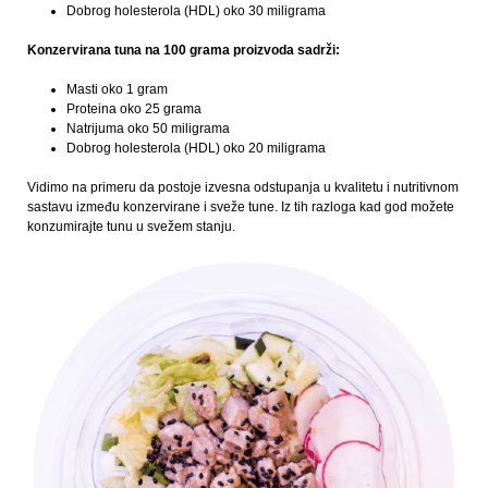
Dobrog holesterola (HDL) oko 30 miligrama
Konzervirana tuna na 100 grama proizvoda sadrži:
Masti oko 1 gram
Proteina oko 25 grama
Natrijuma oko 50 miligrama
Dobrog holesterola (HDL) oko 20 miligrama
Vidimo na primeru da postoje izvesna odstupanja u kvalitetu i nutritivnom
sastavu između konzervirane i sveže tune. Iz tih razloga kad god možete
konzumirajte tunu u svežem stanju.