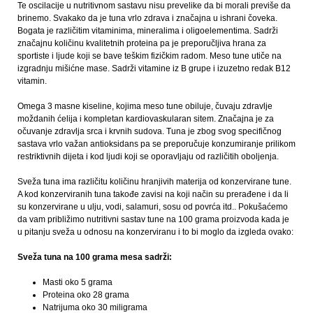
Te oscilacije u nutritivnom sastavu nisu prevelike da bi morali previše da
brinemo. Svakako da je tuna vrlo zdrava i značajna u ishrani čoveka.
Bogata je različitim vitaminima, mineralima i oligoelementima. Sadrži
značajnu količinu kvalitetnih proteina pa je preporučljiva hrana za
sportiste i ljude koji se bave teškim fizičkim radom. Meso tune utiče na
izgradnju mišićne mase. Sadrži vitamine iz B grupe i izuzetno redak B12
vitamin.
Omega 3 masne kiseline, kojima meso tune obiluje, čuvaju zdravlje
moždanih ćelija i kompletan kardiovaskularan sitem. Značajna je za
očuvanje zdravlja srca i krvnih sudova. Tuna je zbog svog specifičnog
sastava vrlo važan antioksidans pa se preporučuje konzumiranje prilikom
restriktivnih dijeta i kod ljudi koji se oporavljaju od različitih oboljenja.
Sveža tuna ima različitu količinu hranjivih materija od konzervirane tune.
A kod konzerviranih tuna takođe zavisi na koji način su prerađene i da li
su konzervirane u ulju, vodi, salamuri, sosu od povrća itd.. Pokušaćemo
da vam približimo nutritivni sastav tune na 100 grama proizvoda kada je
u pitanju sveža u odnosu na konzerviranu i to bi moglo da izgleda ovako:
Sveža tuna na 100 grama mesa sadrži:
Masti oko 5 grama
Proteina oko 28 grama
Natrijuma oko 30 miligrama