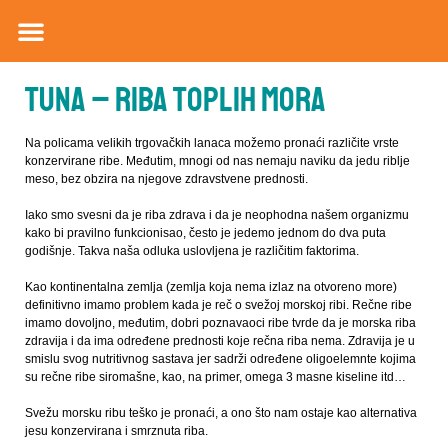
Tuna – riba toplih mora
Na policama velikih trgovačkih lanaca možemo pronaći različite vrste
konzervirane ribe. Međutim, mnogi od nas nemaju naviku da jedu riblje
meso, bez obzira na njegove zdravstvene prednosti.
Iako smo svesni da je riba zdrava i da je neophodna našem organizmu
kako bi pravilno funkcionisao, često je jedemo jednom do dva puta
godišnje. Takva naša odluka uslovljena je različitim faktorima.
Kao kontinentalna zemlja (zemlja koja nema izlaz na otvoreno more)
definitivno imamo problem kada je reč o svežoj morskoj ribi. Rečne ribe
imamo dovoljno, međutim, dobri poznavaoci ribe tvrde da je morska riba
zdravija i da ima određene prednosti koje rečna riba nema. Zdravija je u
smislu svog nutritivnog sastava jer sadrži određene oligoelemnte kojima
su rečne ribe siromašne, kao, na primer, omega 3 masne kiseline itd…
Svežu morsku ribu teško je pronaći, a ono što nam ostaje kao alternativa
jesu konzervirana i smrznuta riba.