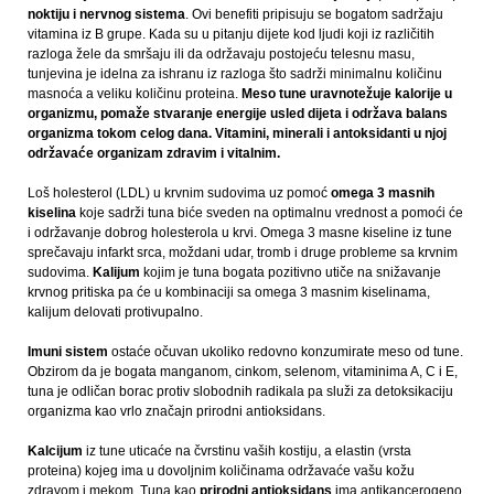
noktiju i nervnog sistema
. Ovi benefiti pripisuju se bogatom sadržaju
vitamina iz B grupe. Kada su u pitanju dijete kod ljudi koji iz različitih
razloga žele da smršaju ili da održavaju postojeću telesnu masu,
tunjevina je idelna za ishranu iz razloga što sadrži minimalnu količinu
masnoća a veliku količinu proteina.
Meso tune uravnotežuje kalorije u
organizmu, pomaže stvaranje energije usled dijeta i održava balans
organizma tokom celog dana. Vitamini, minerali i antoksidanti u njoj
održavaće organizam zdravim i vitalnim.
Loš holesterol (LDL) u krvnim sudovima uz pomoć
omega 3 masnih
kiselina
koje sadrži tuna biće sveden na optimalnu vrednost a pomoći će
i održavanje dobrog holesterola u krvi. Omega 3 masne kiseline iz tune
sprečavaju infarkt srca, moždani udar, tromb i druge probleme sa krvnim
sudovima.
Kalijum
kojim je tuna bogata pozitivno utiče na snižavanje
krvnog pritiska pa će u kombinaciji sa omega 3 masnim kiselinama,
kalijum delovati protivupalno.
Imuni sistem
ostaće očuvan ukoliko redovno konzumirate meso od tune.
Obzirom da je bogata manganom, cinkom, selenom, vitaminima A, C i E,
tuna je odličan borac protiv slobodnih radikala pa služi za detoksikaciju
organizma kao vrlo značajn prirodni antioksidans.
Kalcijum
iz tune uticaće na čvrstinu vaših kostiju, a elastin (vrsta
proteina) kojeg ima u dovoljnim količinama održavaće vašu kožu
zdravom i mekom. Tuna kao
prirodni antioksidans
ima antikancerogeno