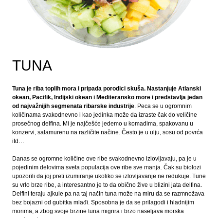
TUNA
Tuna je riba toplih mora i pripada porodici skuša. Nastanjuje Atlanski
okean, Pacifik, Indijski okean i Mediteransko more i predstavlja jedan
od najvažnijih segmenata ribarske industrije
. Peca se u ogromnim
količinama svakodnevno i kao jedinka može da izraste čak do veličine
prosečnog delfina. Mi je najčešće jedemo u komadima, spakovanu u
konzervi, salamurenu na različite načine. Često je u ulju, sosu od povrća
itd…
Danas se ogromne količine ove ribe svakodnevno izlovljavaju, pa je u
pojedinim delovima sveta populacija ove ribe sve manja. Čak su biolozi
upozorili da joj preti izumiranje ukoliko se izlovljavanje ne redukuje. Tune
su vrlo brze ribe, a interesantno je to da obično žive u blizini jata delfina.
Delfini teraju ajkule pa na taj način tuna može na miru da se razmnožava
bez bojazni od gubitka mlađi. Sposobna je da se prilagodi i hladnijim
morima, a zbog svoje brzine tuna migrira i brzo naseljava morska