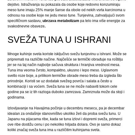
dejstvo. Istraživanja su pokazala da osobe koje redovno konzumiraju
meso tune imaju 25% manje šanse da obole od nekih vsrta karcinoma u
odnosu na osobe koje ne jedu meso tune. Tunjevina, zahvaljujući svom
specifičnom sastavu,
ubrzava metabolizam
pa telo ima više energije za
svakodnevne obaveze
.
SVEŽA TUNA U ISHRANI
Mnoge kuhinje sveta koriste isključivo svežu tunjevinu u ishrani. Može se
pripremati na različite načine. Najčešće se termički obrađuje na roštilju
jer se na taj način najbolje sačuva struktura i hranjiva vrednost mesa.
Tuna ima veoma čvrsto, kompaktno, ukusno i lepo meso. Uglavnom
svetlo roze boje, a prilikom termičke obrade meso treba da izgleda što
prirodnije. Koristi se uz dodatak svežeg povrća i salata a često u
kombinaciji i sa voćem. Sveža tuna se ne može nabaviti tokom cele
godine pa se iz tih razloga duboko zamrzava. Zamrznuta može da stoji i
godinama.
Izlovljavanje na Havajima počinje u decembru mesecu, pa je decembar
idealan za ondašnje stanovništvo ukoliko želi da proba svežu tunu. U
Japanu na pijacama ribe, kada se tuna izlovi i dopremi sveža, primerci
ove ribe dostižu cenu i po nekoliko hiljada dolara. Ovo je samo dokaz
koliki značaj sveža tuna ima u različitim kuhinjama sveta.