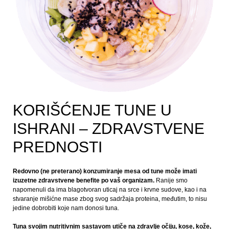
KORIŠĆENJE TUNE U
ISHRANI – ZDRAVSTVENE
PREDNOSTI
Redovno (ne preterano) konzumiranje mesa od tune može imati
izuzetne zdravstvene benefite po vaš organizam.
Ranije smo
napomenuli da ima blagotvoran uticaj na srce i krvne sudove, kao i na
stvaranje mišićne mase zbog svog sadržaja proteina, međutim, to nisu
jedine dobrobiti koje nam donosi tuna.
Tuna svojim nutritivnim sastavom utiče na zdravlje očiju, kose, kože,