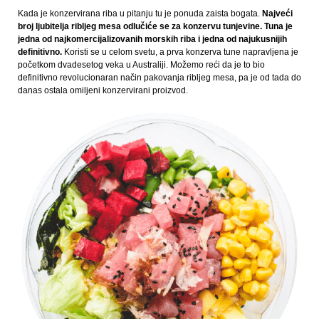
Kada je konzervirana riba u pitanju tu je ponuda zaista bogata.
Najveći
broj ljubitelja ribljeg mesa odlučiće se za konzervu tunjevine. Tuna je
jedna od najkomercijalizovanih morskih riba i jedna od najukusnijih
definitivno.
Koristi se u celom svetu, a prva konzerva tune napravljena je
početkom dvadesetog veka u Australiji. Možemo reći da je to bio
definitivno revolucionaran način pakovanja ribljeg mesa, pa je od tada do
danas ostala omiljeni konzervirani proizvod.