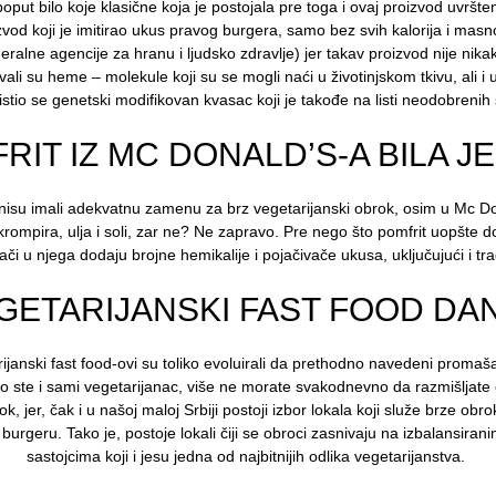
put bilo koje klasične koja je postojala pre toga i ovaj proizvod uvršt
zvod koji je imitirao ukus pravog burgera, samo bez svih kalorija i ma
ralne agencije za hranu i ljudsko zdravlje) jer takav proizvod nije nika
ali su heme – molekule koji su se mogli naći u životinjskom tkivu, ali i
stio se genetski modifikovan kvasac koji je takođe na listi neodobrenih
FRIT IZ MC DONALD’S-A BILA J
nisu imali adekvatnu zamenu za brz vegetarijanski obrok, osim u Mc Don
krompira, ulja i soli, zar ne? Ne zapravo. Pre nego što pomfrit uopšte
ači u njega dodaju brojne hemikalije i pojačivače ukusa, uključujući i 
GETARIJANSKI FAST FOOD DA
ijanski fast food-ovi su toliko evoluirali da prethodno navedeni promašaj
ko ste i sami vegetarijanac, više ne morate svakodnevno da razmišljate 
 jer, čak i u našoj maloj Srbiji postoji izbor lokala koji služe brze obro
e burgeru. Tako je, postoje lokali čiji se obroci zasnivaju na izbalansi
sastojcima koji i jesu jedna od najbitnijih odlika vegetarijanstva.