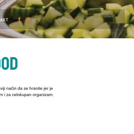
AKT
ood
ji način da se hranite jer je
tim i za celokupan organizam.