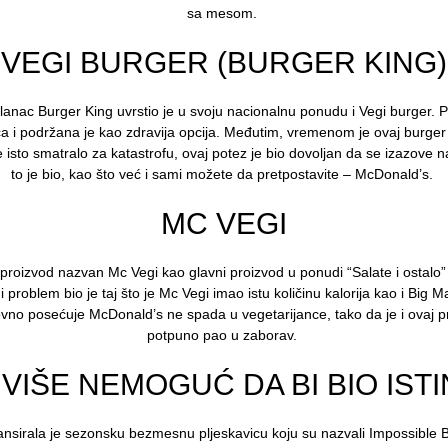
sa mesom.
VEGI BURGER (BURGER KING)
lanac Burger King uvrstio je u svoju nacionalnu ponudu i Vegi burger. P
vrća i podržana je kao zdravija opcija. Međutim, vremenom je ovaj burge
e isto smatralo za katastrofu, ovaj potez je bio dovoljan da se izazove 
to je bio, kao što već i sami možete da pretpostavite – McDonald’s.
MC VEGI
proizvod nazvan Mc Vegi kao glavni proizvod u ponudi “Salate i ostalo” 
i problem bio je taj što je Mc Vegi imao istu količinu kalorija kao i Big
dovno posećuje McDonald’s ne spada u vegetarijance, tako da je i ovaj p
potpuno pao u zaborav.
VIŠE NEMOGUĆ DA BI BIO ISTI
nsirala je sezonsku bezmesnu pljeskavicu koju su nazvali Impossible Bu