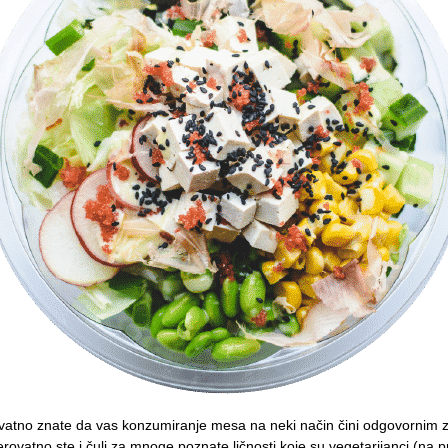
ovatno znate da vas konzumiranje mesa na neki način čini odgovornim za
Verovatno ste i čuli za mnoge poznate ličnosti koje su vegetarijanci (na pr