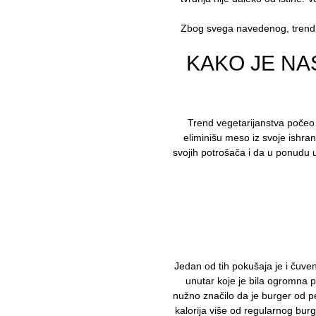
Zbog svega navedenog, trend v
KAKO JE NA
Trend vegetarijanstva počeo j
eliminišu meso iz svoje ishran
svojih potrošača i da u ponudu u
Jedan od tih pokušaja je i čuve
unutar koje je bila ogromna pe
nužno značilo da je burger od pe
kalorija više od regularnog burg