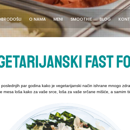
OBRODOŠLI
O NAMA
MENI
SMOOTHIE
BLOG
KONT
getarijanski fast f
 poslednjih par godina kako je vegetarijanski način ishrane mnogo zdravi
ne mesa loša kako za vaše srce, loša za vaše srčane mišiće, a samim 