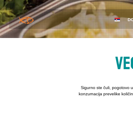
D
Ve
Sigurno ste čuli, pogotovo u
konzumacija prevelike količi