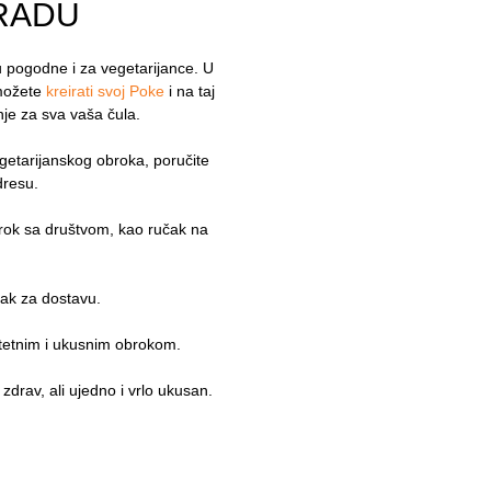
RADU
u pogodne i za vegetarijance. U
 možete
kreirati svoj Poke
i na taj
vanje za sva vaša čula.
egetarijanskog obroka, poručite
adresu.
rok sa društvom, kao ručak na
čak za dostavu.
litetnim i ukusnim obrokom.
je zdrav, ali ujedno i vrlo ukusan.