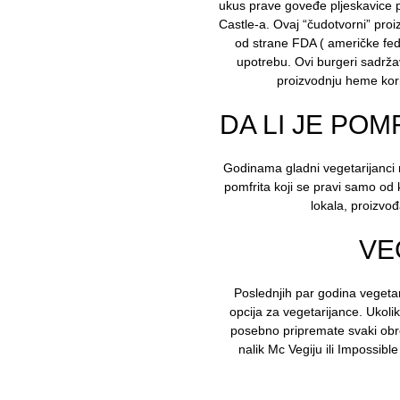
ukus prave goveđe pljeskavice po
Castle-a. Ovaj “čudotvorni” proi
od strane FDA ( američke fede
upotrebu. Ovi burgeri sadržav
proizvodnju heme kori
DA LI JE POM
Godinama gladni vegetarijanci 
pomfrita koji se pravi samo od 
lokala, proizvođ
VE
Poslednjih par godina vegetar
opcija za vegetarijance. Ukoli
posebno pripremate svaki obrok,
nalik Mc Vegiju ili Impossibl