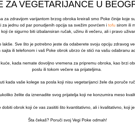
E ZA VEGETARIJANCE U BEOG
 za zdravijom varijantom brzog obroka kreirali smo Poke činije koje s
ti za jednu od par ponudjenih opcija sa svežim povrćem i
tofu
sirom ili
koji će sigurno biti izbalansiran ručak, užinu ili večeru, ali i pravo uži
lo lakše. Sve što je potrebno jeste da odaberete svoju opciju zdravog v
sajta ili telefonom i vaš Poke obrok ubrzo će stići na vašu odabranu 
kuće, kada nemate dovoljno vremena za pripremu obroka, kao brzi ob
poslu ili tokom večere sa prijateljima.
uti kada vaše kolege sa posla koji nisu vegetarijanci žele da poruče ru
 ukoliko želite da iznenadite svog prijatelja koji ne konzumira meso kva
obiti obrok koji će vas zasititi što kvantitativno, ali i kvalitativno, koji 
Šta čekaš? Poruči svoj Vegi Poke odmah!