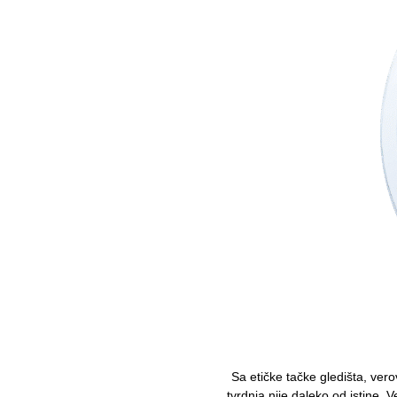
Sa etičke tačke gledišta, ver
tvrdnja nije daleko od istine. 