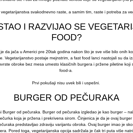
egetarijanstva svakodnevno raste, a samim tim, raste i potreba za ve
STAO I RAZVIJAO SE VEGETARI
FOOD?
e da jača u Americi pre 20tak godina nakon što je sve više bilo onih ko
e. Vegetarijanstvo postaje mejnstrim, a fast food lanci nastojali su da
vrste obroke bez mesa umesto klasičnih burgera i pržene piletine koji s
food-a.
Prvi pokušaji nisu uvek bili i uspešni.
BURGER OD PEČURAKA
ni Burger od pečuraka. Burger od pečuraka izgledao je kao burger – nalaz
čurka koja je pržena i prekrivena sirom. Činjenica je da je ovaj burger bi
čuraka predstavljao zdraviju varijantu obroka. Ovaj burger imao je skor
era. Pored toga, vegetarijanska opcija sadržala je čak tri puta više na