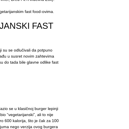
getarijanskim fast food-ovima.
JANSKI FAST
ji su se odlučivali da potpuno
 izađu u susret novim zahtevima
u do tada bile glavne odlike fast
io se u klasičnoj burger lepinji
o “vegetarijanski”, ali to nije
o 600 kalorija, što je čak za 100
trijuma nego verzija ovog burgera