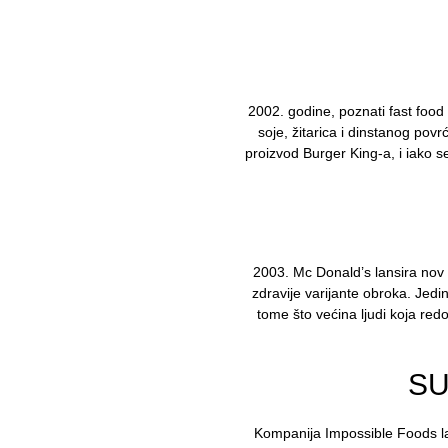
2002. godine, poznati fast food 
soje, žitarica i dinstanog po
proizvod Burger King-a, i iako s
2003. Mc Donald’s lansira nov 
zdravije varijante obroka. Jedin
tome što većina ljudi koja re
SU
Kompanija Impossible Foods la