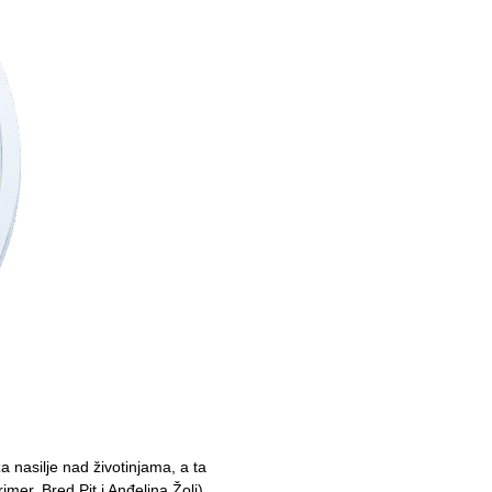
 nasilje nad životinjama, a ta
imer, Bred Pit i Anđelina Žoli).