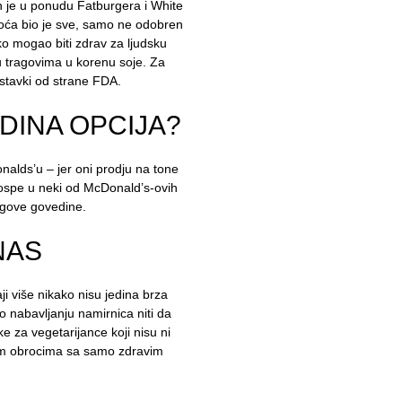
en je u ponudu Fatburgera i White
snoća bio je sve, samo ne odobren
ko mogao biti zdrav za ljudsku
 u tragovima u korenu soje. Za
 stavki od strane FDA.
EDINA OPCIJA?
alds’u – jer oni prodju na tone
 dospe u neki od McDonald’s-ovih
tragove govedine.
NAS
i više nikako nisu jedina brza
o nabavljanju namirnica niti da
ke za vegetarijance koji nisu ni
ranim obrocima sa samo zdravim