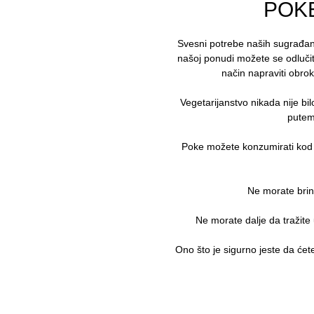
POK
Svesni potrebe naših sugrađana
našoj ponudi možete se odluči
način napraviti obrok 
Vegetarijanstvo nikada nije bi
putem 
Poke možete konzumirati kod 
Ne morate brin
Ne morate dalje da tražite
Ono što je sigurno jeste da ćete d