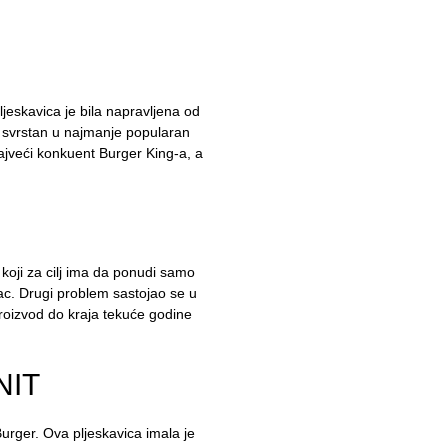
ljeskavica je bila napravljena od
r svrstan u najmanje popularan
najveći konkuent Burger King-a, a
koji za cilj ima da ponudi samo
 Mac. Drugi problem sastojao se u
roizvod do kraja tekuće godine
NIT
rger. Ova pljeskavica imala je